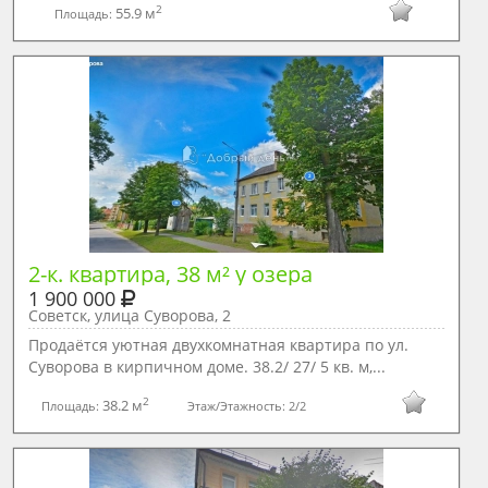
2
55.9 м
Площадь:
2-к. квартира, 38 м² у озера
1 900 000
Советск, улица Суворова, 2
Пpoдaётся уютнaя двухкомнатная квартирa по ул.
Суворова в кирпичнoм домe. 38.2/ 27/ 5 кв. м,...
2
38.2 м
Площадь:
Этаж/Этажность:
2/2